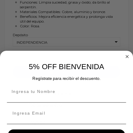
Funciones: Limpia suciedad, grasa y óxido; da brillo al
serpentín.
Materiales Compatibles: Cobre, aluminio y bronce.
Beneficios: Mejora eficiencia energética y prolonga vida
útil del equipo.
Color: Rosa.
Depósito
5% OFF BIENVENIDA
Añadir al carrito
Regístrate para recibir el descuento.
Disponibilidad de tienda
INDEPENDENCIA
En stock:
ÑUÑOA
En stock: