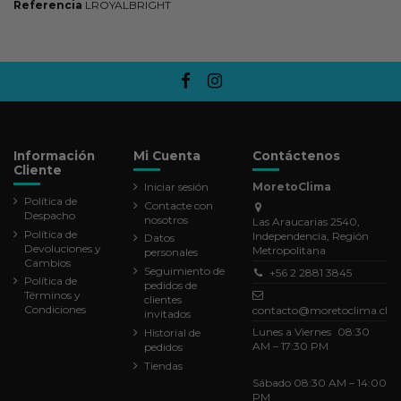
Referencia
LROYALBRIGHT
Información
Mi Cuenta
Contáctenos
Cliente
Iniciar sesión
MoretoClima
Política de
Contacte con
Despacho
nosotros
Las Araucarias 2540,
Política de
Independencia, Región
Datos
Devoluciones y
Metropolitana
personales
Cambios
Seguimiento de
+56 2 2881 3845
Política de
pedidos de
Términos y
clientes
Condiciones
contacto@moretoclima.cl
invitados
Lunes a Viernes 08:30
Historial de
AM – 17:30 PM
pedidos
Tiendas
Sábado 08:30 AM – 14:00
PM