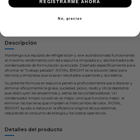
REGISTRARME AHORA
En stock:
No, gracias
Descripción
Mantenga sus equipos de refrigeración y aire acondicionado funcionando
al máximo rendimiento con esta espuma limpiadora y abrillantadora de
condensadores de formulación avanzada. Diseñado específicamente para
afrontar el "trabajo pesado", ROYAL BRIGHT es la solución ideal para
técnicos y empresas que buscan resultados superiores y duraderos.
Su potente fórmula en espuma penetra profundamente para disolver y
eliminar eficazmente la grasa, suciedad, polvo, óxido y otros depósitos
que obstruyen los serpentines y aletas de los condensadores. Un
condensador limpio no solo se ve mejor, sino que funciona mejor; al
eliminar las barreras que impiden el intercambio de calor, ROYAL
BRIGHT ayuda a restaurar la eficiencia original de sus sistemas,
reduciendo el consumo de energía y los costos operativos.
Detalles del producto