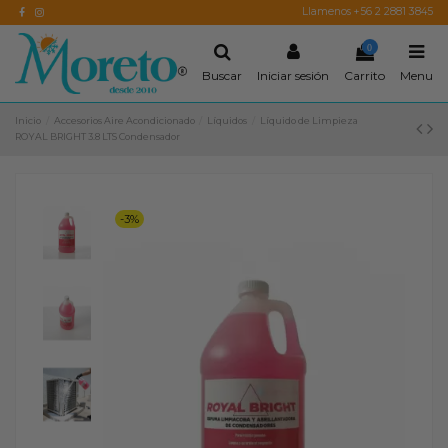
Llamenos +56 2 2881 3845
0
Buscar
Iniciar sesión
Carrito
Menu
Inicio
Accesorios Aire Acondicionado
Líquidos
Líquido de Limpieza
ROYAL BRIGHT 3.8 LTS Condensador
-3%