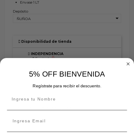
Envase 1 LT
Depósito
Disponibilidad de tienda
INDEPENDENCIA
En stock:
ÑUÑOA
5% OFF BIENVENIDA
En stock:
Regístrate para recibir el descuento.