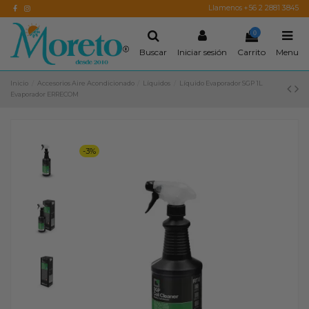
Llamenos +56 2 2881 3845
0
Buscar
Iniciar sesión
Carrito
Menu
Inicio
Accesorios Aire Acondicionado
Líquidos
Líquido Evaporador SGP 1L
Evaporador ERRECOM
-3%