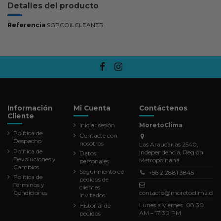
Detalles del producto
Referencia
SGPCOILCLEANER
Información
Mi Cuenta
Contáctenos
Cliente
Iniciar sesión
MoretoClima
Política de
Contacte con
Despacho
nosotros
Las Araucarias 2540,
Política de
Independencia, Región
Datos
Devoluciones y
Metropolitana
personales
Cambios
Seguimiento de
+56 2 2881 3845
Política de
pedidos de
Términos y
clientes
Condiciones
contacto@moretoclima.cl
invitados
Lunes a Viernes 08:30
Historial de
AM – 17:30 PM
pedidos