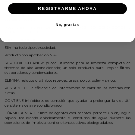
Descripción
REGISTRARME AHORA
SGP Limpiador Universal para equipos de refrigeración y aire
acondicionado 3 en 1.
No, gracias
Apto para limpieza de EVAPORADORES, CONDENSADORES y
FILTROS INTERIORES DE A/A.
Super concentrado.
Elimina todo tipo de suciedad.
Producto con aprobación NSF.
SGP COIL CLEANER: puede utilizarse para la limpieza completa de
sistemas de aire acondicionado; un solo producto para limpiar filtros,
evaporadores y condensadores.
ELIMINA residuos orgánicos rebeldes: grasa, polvo, polen y smog.
RESTABLECE la eficiencia del intercambio de calor de las baterías con
aletas
CONTIENE inhibidores de corrosión que ayudan a prolongar la vida útil
del sistema de aire acondicionado.
FÓRMULA VERDE: libre de agentes espumantes, permite un enjuague
rápido, reduciendo drásticamente el consumo de agua durante las
operaciones de limpieza; contiene tensioactivos biodegradables.