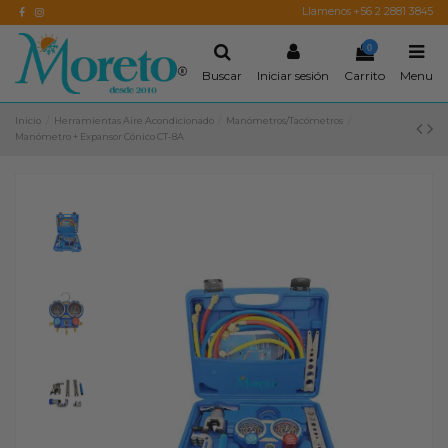
Llamenos +56 2 2881 3845
0
Buscar
Iniciar sesión
Carrito
Menu
Inicio
Herramientas Aire Acondicionado
Manómetros/Tacómetros
Manómetro + Expansor Cónico CT-8A