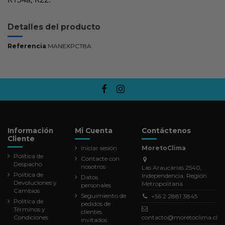
Detalles del producto
Referencia
MANEXPCT8A
Información
Mi Cuenta
Contáctenos
Cliente
Iniciar sesión
MoretoClima
Política de
Contacte con
Despacho
nosotros
Las Araucarias 2540,
Política de
Independencia, Región
Datos
Devoluciones y
Metropolitana
personales
Cambios
Seguimiento de
+56 2 2881 3845
Política de
pedidos de
Términos y
clientes
Condiciones
contacto@moretoclima.cl
invitados