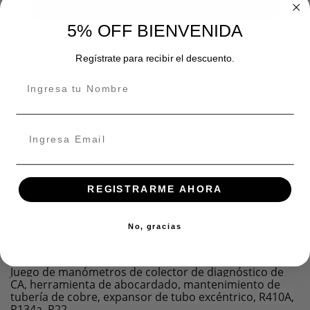
Añadir al carrito
5% OFF BIENVENIDA
Disponibilidad de tienda
Regístrate para recibir el descuento.
ÑUÑOA
En stock:
INDEPENDENCIA
En stock:
En stock:
REGISTRARME AHORA
No, gracias
Descripción
Juego de manómetros de colector de diagnóstico de
CA, herramienta de abocardado, mantenimiento de
tubería de cobre, expansor de tubo excéntrico, R410A,
R134a, R22.