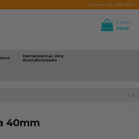
Llamenos +56 2 2881 3845
Carrito
Vacío
Iniciar sesión
Herramientas Aire
umos
Acondicionado
 a 40mm