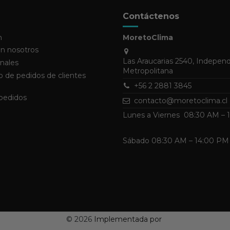
Contáctenos
n
MoretoClima
n nosotros
Las Araucarias 2540, Indepen
nales
Metropolitana
 de pedidos de clientes
+56 2 2881 3845
 pedidos
contacto@moretoclima.cl
Lunes a Viernes 08:30 AM –
Sábado 08:30 AM – 14:00 PM
©
2026
Implementada por