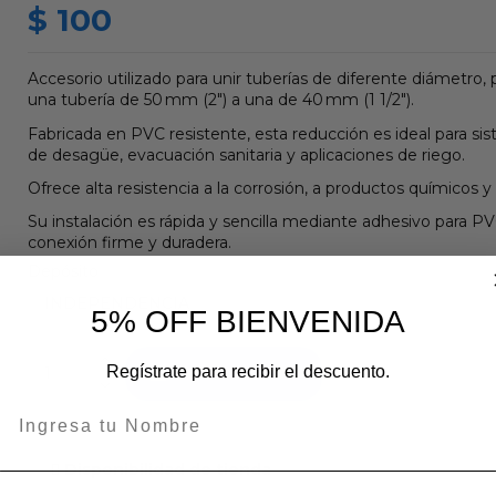
$ 100
Accesorio utilizado para unir tuberías de diferente diámetro, 
una tubería de 50 mm (2") a una de 40 mm (1 1/2").
Fabricada en PVC resistente, esta reducción es ideal para sis
de desagüe, evacuación sanitaria y aplicaciones de riego.
Ofrece alta resistencia a la corrosión, a productos químicos y
Su instalación es rápida y sencilla mediante adhesivo para 
conexión firme y duradera.
Depósito
5% OFF BIENVENIDA
Regístrate para recibir el descuento.
Añadir al carrito
Disponibilidad de tienda