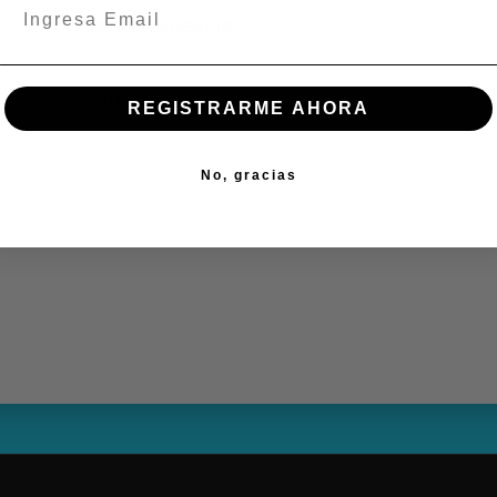
INDEPENDENCIA
En stock:
ÑUÑOA
REGISTRARME AHORA
En stock:
No, gracias