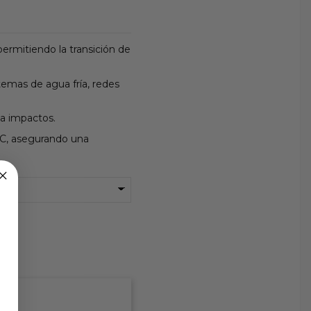
permitiendo la transición de
temas de agua fría, redes
 a impactos.
PVC, asegurando una