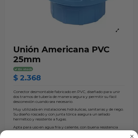
Unión Americana PVC
25mm
En stock
$ 2.368
Conector desmontable fabricado en PVC, diseñado para unir
dos tramos de tubería de manera segura y permitir su fácil
desconexión cuando sea necesario.
Muy utilizada en instalaciones hidráulicas, sanitarias y de riego.
Su diseño roscado y con junta tórica asegura un sellado
hermético y resistente a fugas.
Apta para uso en agua fría y caliente, con buena resistencia
química y a la corrosión.