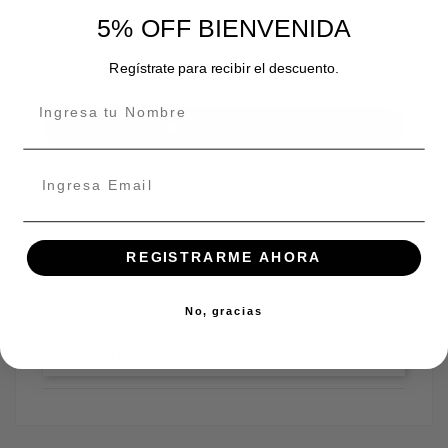
Depósito
5% OFF BIENVENIDA
Regístrate para recibir el descuento.
Añadir al carrito
Disponibilidad de tienda
INDEPENDENCIA
REGISTRARME AHORA
En stock:
ÑUÑOA
No, gracias
En stock:
En stock: