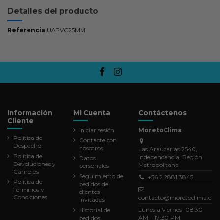
Detalles del producto
Referencia
UAPVC25MM
Información
Mi Cuenta
Contáctenos
Cliente
Iniciar sesión
MoretoClima
Política de
Contacte con
Despacho
nosotros
Las Araucarias 2540,
Política de
Independencia, Región
Datos
Devoluciones y
Metropolitana
personales
Cambios
Seguimiento de
+56 2 2881 3845
Política de
pedidos de
Términos y
clientes
Condiciones
contacto@moretoclima.cl
invitados
Lunes a Viernes 08:30
Historial de
AM – 17:30 PM
pedidos