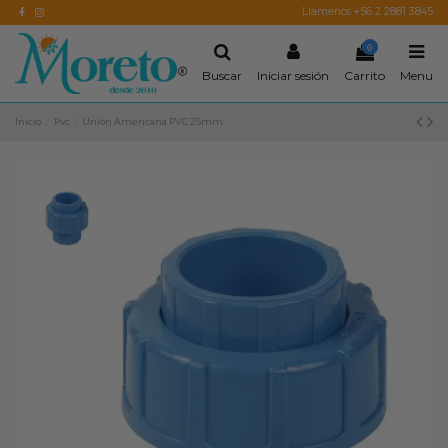
Llamenos +56 2 2881 3845
0
Buscar
Iniciar sesión
Carrito
Menu
Inicio
Pvc
Unión Americana PVC 25mm