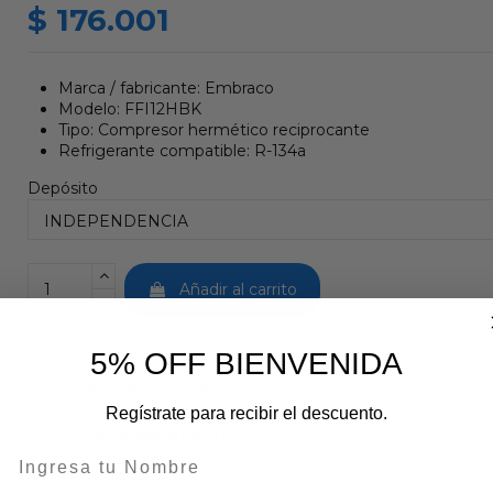
$ 176.001
Marca / fabricante: Embraco
Modelo: FFI12HBK
Tipo: Compresor hermético reciprocante
Refrigerante compatible: R-134a
Depósito
Añadir al carrito
5% OFF BIENVENIDA
Disponibilidad de tienda
Regístrate para recibir el descuento.
INDEPENDENCIA
En stock: