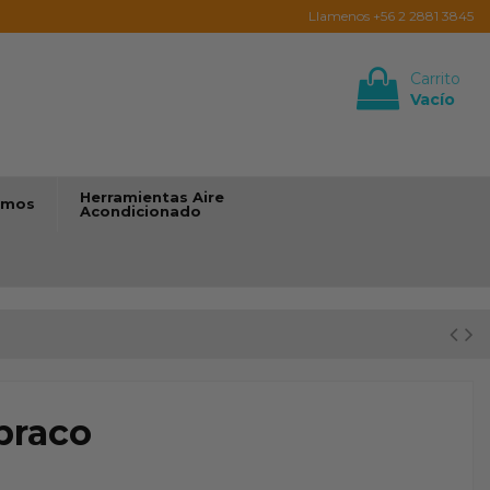
Llamenos +56 2 2881 3845
Carrito
Vacío
Iniciar sesión
Herramientas Aire
umos
Acondicionado
braco