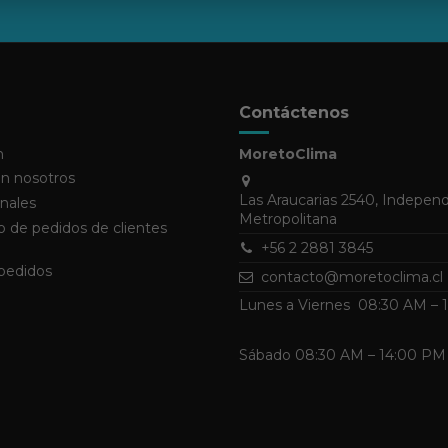
Contáctenos
n
MoretoClima
n nosotros
Las Araucarias 2540, Indepen
nales
Metropolitana
 de pedidos de clientes
+56 2 2881 3845
 pedidos
contacto@moretoclima.cl
Lunes a Viernes 08:30 AM –
Sábado 08:30 AM – 14:00 PM