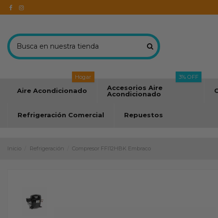
Hogar
3% OFF
Accesorios Aire
Aire Acondicionado
C
Acondicionado
Refrigeración Comercial
Repuestos
Inicio
Refrigeración
Compresor FFI12HBK Embraco