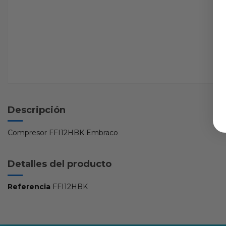
Descripción
Compresor FFI12HBK Embraco
Detalles del producto
Referencia
FFI12HBK