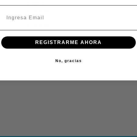
ÑUÑOA
En stock:
En stock:
REGISTRARME AHORA
No, gracias