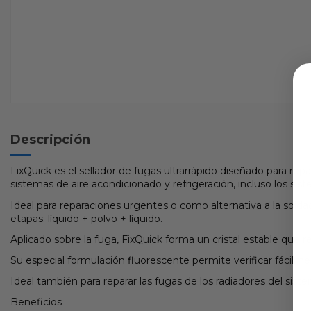
Descripción
FixQuick es el sellador de fugas ultrarrápido diseñado para rep
sistemas de aire acondicionado y refrigeración, incluso los sis
Ideal para reparaciones urgentes o como alternativa a la solda
etapas: líquido + polvo + líquido.
Aplicado sobre la fuga, FixQuick forma un cristal estable que 
Su especial formulación fluorescente permite verificar fácilme
Ideal también para reparar las fugas de los radiadores del sist
Beneficios