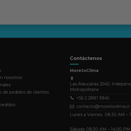
Contáctenos
n
MoretoClima
n nosotros
Las Araucarias 2540, Indepen
nales
Metropolitana
 de pedidos de clientes
+56 2 2881 3845
 pedidos
contacto@moretoclima.cl
Lunes a Viernes 08:30 AM –
Sábado 08:30 AM – 14:00 PM