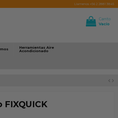
Llamenos +56 2 2881 3845
Carrito
Vacío
Iniciar sesión
Herramientas Aire
umos
Acondicionado
no FIXQUICK