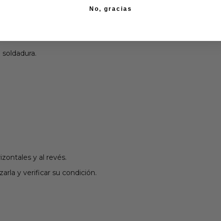
No, gracias
 soldadura.
izontales y al revés.
rla y verificar su condición.