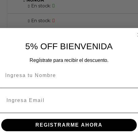
ÑUÑOA
En stock:
En stock:
5% OFF BIENVENIDA
Regístrate para recibir el descuento.
arar de modo definitivo fugas hasta 1 mm de diámetro sobre superfic
temas de los vehículos.
dura en zonas donde no se puede efectuar. FixQuick, de hecho, ha 
resiste a estrés químicos y mecánicos, con presiones hasta 50 ba
nte, a través de una lámpara UV, el estado de la reparación efec
ema de enfriamiento.
REGISTRARME AHORA