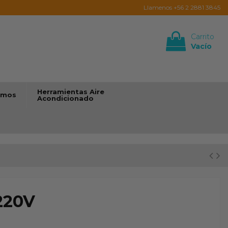
Llamenos +56 2 2881 3845
Carrito
Vacío
Iniciar sesión
Herramientas Aire
umos
Acondicionado
220V