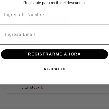
Regístrate para recibir el descuento.
Añadir al carrito
Disponibilidad de tienda
REGISTRARME AHORA
INDEPENDENCIA
En stock:
No, gracias
ÑUÑOA
En stock:
En stock: