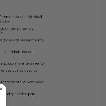
0 mm) es la solución ideal
mplios.
ujo de aire potente y
s.
lador se adapta fácilmente
 durabilidad, sino que
ica su uso y mantenimiento.
mientras que su peso de
 rendimiento, el Ventilador
ará.
nta indispensable para