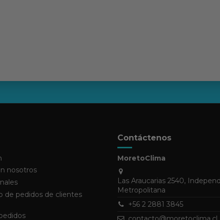
Contáctenos
n
MoretoClima
n nosotros
Las Araucarias 2540, Indepen
nales
Metropolitana
 de pedidos de clientes
+56 2 2881 3845
 pedidos
contacto@moretoclima.cl