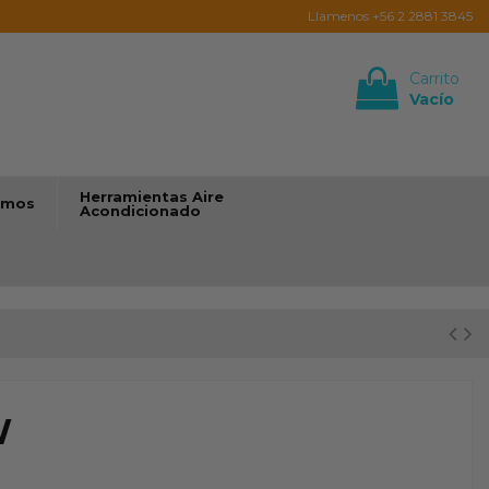
Llamenos +56 2 2881 3845
Carrito
Vacío
Iniciar sesión
Herramientas Aire
umos
Acondicionado
W