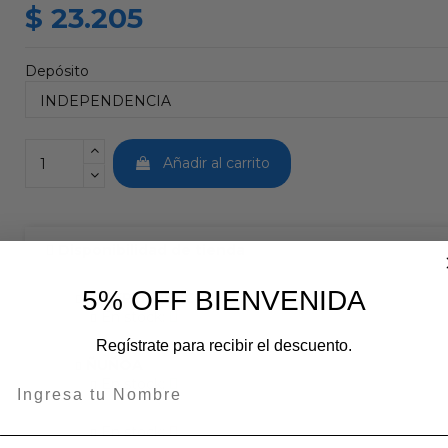
$ 23.205
Depósito
Añadir al carrito
Disponibilidad de tienda
5% OFF BIENVENIDA
INDEPENDENCIA
En stock:
Regístrate para recibir el descuento.
ÑUÑOA
En stock:
En stock: