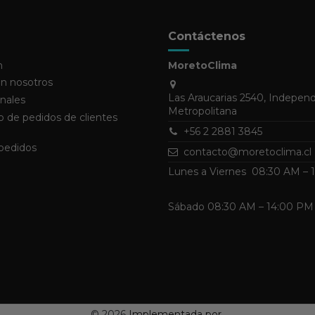
Contáctenos
n
MoretoClima
n nosotros
Las Araucarias 2540, Indepen
nales
Metropolitana
 de pedidos de clientes
+56 2 2881 3845
 pedidos
contacto@moretoclima.cl
Lunes a Viernes 08:30 AM –
Sábado 08:30 AM – 14:00 PM
©
2026
Implementada por