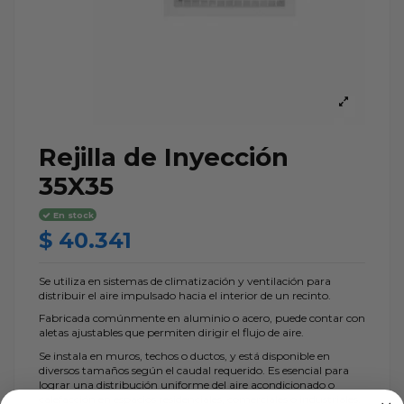
Rejilla de Inyección
35X35
En stock
$ 40.341
Se utiliza en sistemas de climatización y ventilación para
distribuir el aire impulsado hacia el interior de un recinto.
Fabricada comúnmente en aluminio o acero, puede contar con
aletas ajustables que permiten dirigir el flujo de aire.
Se instala en muros, techos o ductos, y está disponible en
diversos tamaños según el caudal requerido. Es esencial para
lograr una distribución uniforme del aire acondicionado o
calefacción en espacios residenciales, comerciales o industriales.