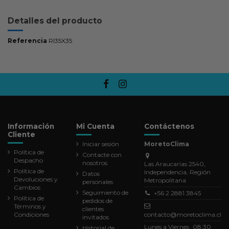
Detalles del producto
Referencia
RI35X35
Información
Mi Cuenta
Contáctenos
Cliente
Iniciar sesión
MoretoClima
Política de
Contacte con
Despacho
nosotros
Las Araucarias 2540,
Política de
Independencia, Región
Datos
Devoluciones y
Metropolitana
personales
Cambios
Seguimiento de
+56 2 2881 3845
Política de
pedidos de
Términos y
clientes
Condiciones
contacto@moretoclima.cl
invitados
Lunes a Viernes 08:30
Historial de