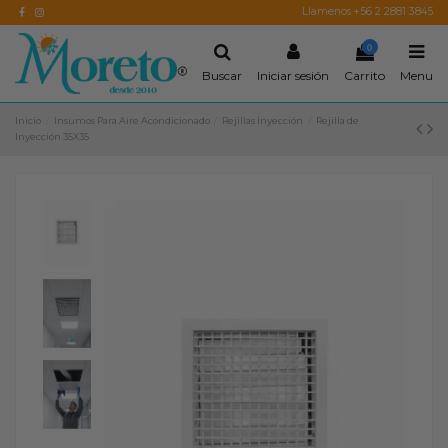
Llamenos +56 2 2881 3845
0
Buscar
Iniciar sesión
Carrito
Menu
Inicio
Insumos Para Aire Acondicionado
Rejillas Inyección
Rejilla de
Inyección 35X35