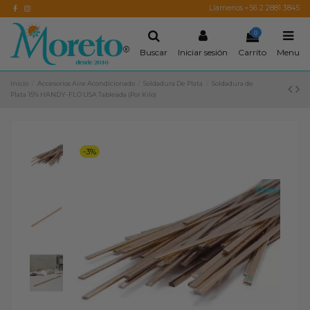
Llamenos +56 2 2881 3845
0
Buscar
Iniciar sesión
Carrito
Menu
Inicio
Accesorios Aire Acondicionado
Soldadura De Plata
Soldadura de
Plata 15% HANDY-FLO USA Tableada (Por Kilo)
-3%