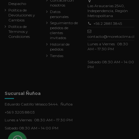
Contacte con
Despacho
nosotros
Las Araucarias 2540,
Política de
Independencia, Región
Datos
Devoluciones y
Metropolitana
personales
Cambios
Seguimiento de
+56 2 2881 3845
Política de
pedidos de
Términos y
clientes
Condiciones
contacto@moretoclima.cl
invitados
Lunes a Viernes 08:30
Historial de
AM – 17:30 PM
pedidos
Tiendas
Sábado 08:30 AM – 14:00
PM
Sucursal Ñuñoa
Eduardo Castillo Velasco 5444. Ñuñoa
+56 9 3205 8803
Lunes a Viernes 08:30 AM – 17:30 PM
Sábado 08:30 AM – 14:00 PM