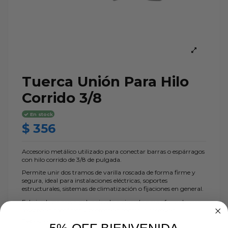
Tuerca Unión Para Hilo
Corrido 3/8
En stock
$ 356
Accesorio metálico utilizado para conectar barras o espárragos
con hilo corrido de 3/8 de pulgada.
Permite unir dos tramos de varilla roscada de forma firme y
segura, ideal para instalaciones eléctricas, soportes
estructurales, sistemas de climatización o fijaciones en general.
Fabricada en acero galvanizado o zincado para ofrecer buena
resistencia mecánica y protección contra la corrosión.
Depósito
5% OFF BIENVENIDA