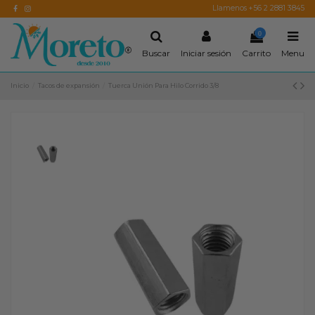
Llamenos +56 2 2881 3845
0
Buscar
Iniciar sesión
Carrito
Menu
Inicio
Tacos de expansión
Tuerca Unión Para Hilo Corrido 3/8