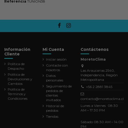
Referencia
TUNION38
Información
Mi Cuenta
Contáctenos
Cliente
Iniciar sesión
MoretoClima
Política de
Contacte con
Despacho
nosotros
Las Araucarias 2540,
Política de
Independencia, Región
Datos
Devoluciones y
Metropolitana
personales
Cambios
Seguimiento de
+56 2 2881 3845
Política de
pedidos de
Términos y
clientes
Condiciones
contacto@moretoclima.cl
invitados
Lunes a Viernes 08:30
Historial de
AM – 17:30 PM
pedidos
Tiendas
Sábado 08:30 AM – 14:00
PM