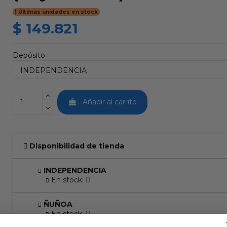
Últimas unidades en stock
$ 149.821
Depósito
Añadir al carrito
Disponibilidad de tienda
INDEPENDENCIA
En stock:
ÑUÑOA
En stock: