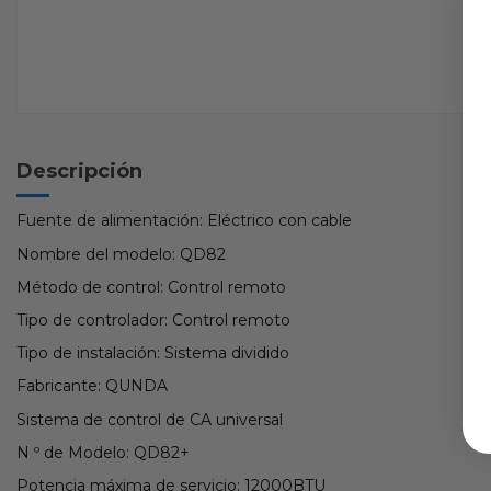
Descripción
Fuente de alimentación: Eléctrico con cable
Nombre del modelo: QD82
Método de control: Control remoto
Tipo de controlador: Control remoto
Tipo de instalación: Sistema dividido
Fabricante: QUNDA
Sistema de control de CA universal
N º de Modelo: QD82+
Potencia máxima de servicio: 12000BTU