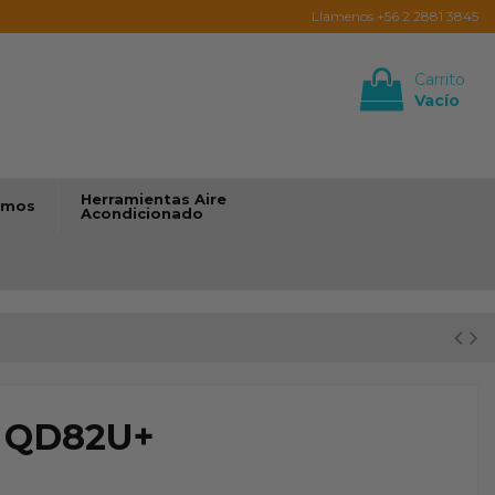
Llamenos +56 2 2881 3845
Carrito
Vacío
Iniciar sesión
Herramientas Aire
umos
Acondicionado
er QD82U+