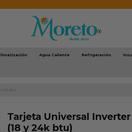
limatización
Agua Caliente
Refrigeración
Ins
y 24k btu)
Tarjeta Universal Invert
(18 y 24k btu)