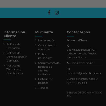
Información
Mi Cuenta
Contáctenos
Cliente
Iniciar sesión
MoretoClima
Política de
Contacte con
Despacho
nosotros
Las Araucarias 2540,
Política de
Independencia, Región
Datos
Devoluciones y
Metropolitana
personales
Cambios
Seguimiento de
+56 2 2881 3845
Política de
pedidos de
Términos y
clientes
Condiciones
contacto@moretoclima.cl
invitados
Lunes a Viernes 08:30
Historial de
AM – 17:30 PM
pedidos
Tiendas
Sábado 08:30 AM – 14:00
PM