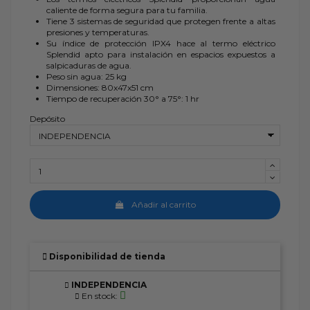
caliente de forma segura para tu familia.
Tiene 3 sistemas de seguridad que protegen frente a altas
presiones y temperaturas.
Su índice de protección IPX4 hace al termo eléctrico
Splendid apto para instalación en espacios expuestos a
salpicaduras de agua.
Peso sin agua: 25 kg
Dimensiones: 80x47x51 cm
Tiempo de recuperación 30° a 75°: 1 hr
Depósito
Añadir al carrito
Disponibilidad de tienda
INDEPENDENCIA
En stock: