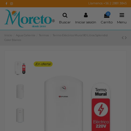
Llamenos +56 2 2881 3845
0
Buscar
Iniciar sesión
Carrito
Menu
Inicio
Agua Caliente
Termos
Termo Eléctrico Mural 80 Litros Splendid
Color Blanco
¡En oferta!