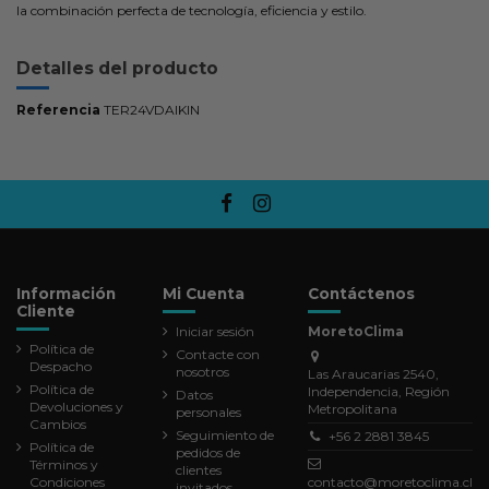
la combinación perfecta de tecnología, eficiencia y estilo.
Detalles del producto
Referencia
TER24VDAIKIN
Información
Mi Cuenta
Contáctenos
Cliente
Iniciar sesión
MoretoClima
Política de
Contacte con
Despacho
nosotros
Las Araucarias 2540,
Política de
Independencia, Región
Datos
Devoluciones y
Metropolitana
personales
Cambios
Seguimiento de
+56 2 2881 3845
Política de
pedidos de
Términos y
clientes
Condiciones
contacto@moretoclima.cl
invitados