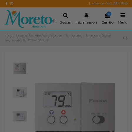
Llamenos +56 2 2881 3845
0
Buscar
Iniciar sesión
Carrito
Menu
Inicio
Insumos Para Aire Acondicionado
Termostatos
Termostato Digital
Programable 1H-1C 24V DAIKIN