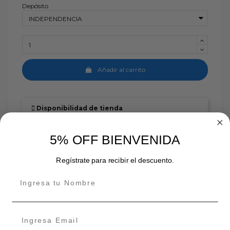
Depósito
Añadir al carrito
Disponibilidad de tienda
INDEPENDENCIA
5% OFF BIENVENIDA
En stock:
ÑUÑOA
Regístrate para recibir el descuento.
En stock:
Descripción