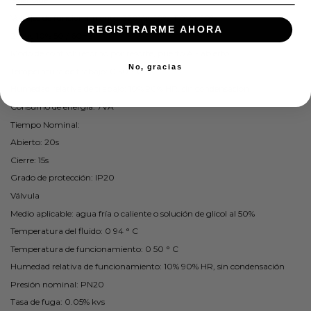
Voltajes de funcionamiento: 220Vac 10%, 110Vac 10%
REGISTRARME AHORA
24Vac 10% 50 / 60Hz
Modo de control: retorno por resorte, puerto A - abierto
No, gracias
Temperatura de trabajo: 0 50 ° C
Humedad relativa de trabajo: 10% 90% HR, sin condensación
Consumo de energía: 7VA
Tiempo Nominal:
Abierto: 20s
Cierre: 15s
Grado de protección: IP20
Válvula
Medio aplicable: agua fría o caliente o solución de glicol al 50%
Temperatura del fluido: 0 94 ° C
Temperatura de funcionamiento: 0 50 ° C
Humedad relativa de funcionamiento: 10% 90% HR, sin condensación
Presión nominal: PN20
Tasa de fuga: 0.05% kvs