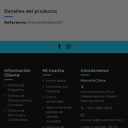
Detalles del producto
Referencia
VF3VV4013ME6000T
Información
Mi Cuenta
Contáctenos
Cliente
Iniciar sesión
MoretoClima
Política de
Contacte con
Despacho
nosotros
Las Araucarias 2540,
Política de
Independencia, Región
Datos
Devoluciones y
Metropolitana
personales
Cambios
Seguimiento de
+56 2 2881 3845
Política de
pedidos de
Términos y
clientes
Condiciones
contacto@moretoclima.cl
invitados
Lunes a Viernes 08:30
Historial de