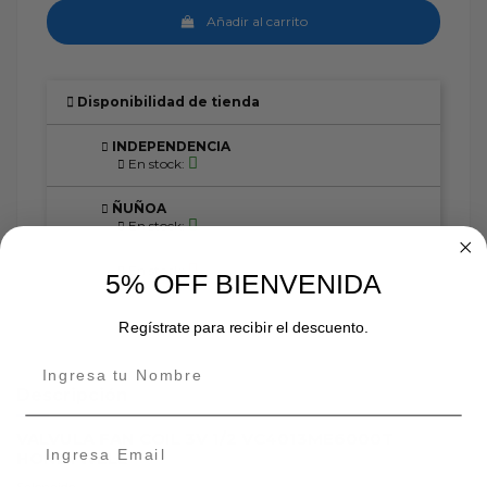
Añadir al carrito
Disponibilidad de tienda
INDEPENDENCIA
En stock:
ÑUÑOA
En stock:
En stock:
5% OFF BIENVENIDA
Regístrate para recibir el descuento.
Descripción
VALVULA FAN COIL 3V 1/2 VC4013ME6000T
HONEYWELL
Solenoide