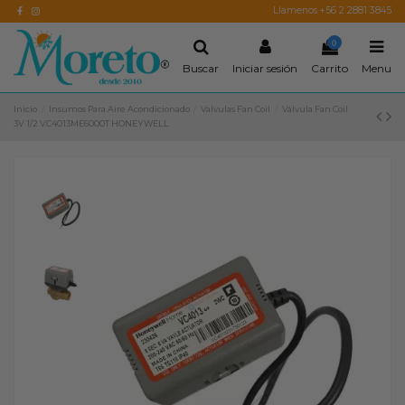
Llamenos +56 2 2881 3845
0
Buscar
Iniciar sesión
Carrito
Menu
Inicio
Insumos Para Aire Acondicionado
Valvulas Fan Coil
Válvula Fan Coil
3V 1/2 VC4013ME6000T HONEYWELL