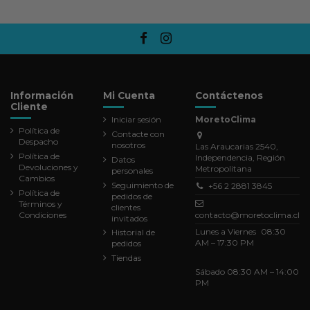
Información
Mi Cuenta
Contáctenos
Cliente
Iniciar sesión
MoretoClima
Política de
Contacte con
Despacho
nosotros
Las Araucarias 2540,
Política de
Independencia, Región
Datos
Devoluciones y
Metropolitana
personales
Cambios
Seguimiento de
+56 2 2881 3845
Política de
pedidos de
Términos y
clientes
Condiciones
contacto@moretoclima.cl
invitados
Lunes a Viernes 08:30
Historial de
AM – 17:30 PM
pedidos
Tiendas
Sábado 08:30 AM – 14:00
PM