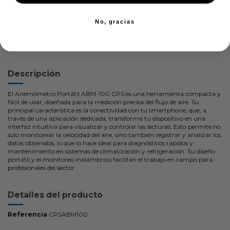
En stock:
No, gracias
Descripción
El Anemómetro Portátil ABM-100 CPS es una herramienta compacta y
fácil de usar, diseñada para la medición precisa del flujo de aire. Su
principal característica es la conectividad con tu smartphone, que, a
través de una aplicación dedicada, transforma tu dispositivo en una
interfaz intuitiva para visualizar y controlar las lecturas. Esto permite no
solo monitorear la velocidad del aire, sino también registrar y analizar los
datos obtenidos, lo que lo hace ideal para diagnósticos rápidos y
mantenimiento en sistemas de climatización y refrigeración. Su diseño
portátil y el monitoreo inalámbrico facilitan el trabajo en campo para
profesionales del sector.
Detalles del producto
Referencia
CPSABM100