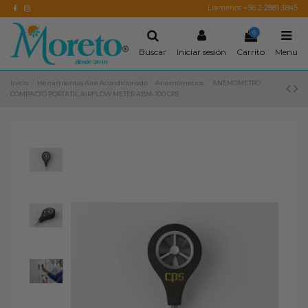
Llamenos +56 2 2881 3845
0
Buscar
Iniciar sesión
Carrito
Menu
Inicio
Herramientas Aire Acondicionado
Anemómetros
ANEMOMETRO
COMPACTO PORTATIL AIRFLOW METER ABM-100 CPS