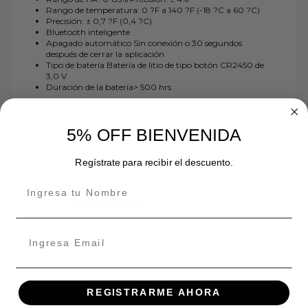
Rango de temperatura: 0 ?F a 140 ?F (-18 ?C a 60 ?C)
Precisión: ± 0,7 ?F (0,4 ?C)
Bluetooth inteligente
Apagado automático Sin conexión o 30 segundos
después de cerrar la aplicación
Tipo de batería Batería de litio de tipo botón CR2450 de
3,0 V
Duración de la batería> 500 hrs
Depósito
5% OFF BIENVENIDA
Regístrate para recibir el descuento.
Disponibilidad de tienda
INDEPENDENCIA
En stock:
ÑUÑOA
En stock:
REGISTRARME AHORA