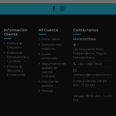
Información
Mi Cuenta
Contáctenos
Cliente
Iniciar sesión
MoretoClima
Política de
Contacte con
Despacho
nosotros
Las Araucarias 2540,
Política de
Independencia, Región
Datos
Devoluciones y
Metropolitana
personales
Cambios
Seguimiento de
+56 2 2881 3845
Política de
pedidos de
Términos y
clientes
Condiciones
contacto@moretoclima.cl
invitados
Lunes a Viernes 08:30
Historial de
AM – 17:30 PM
pedidos
Tiendas
Sábado 08:30 AM – 14:00
PM