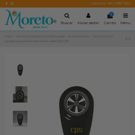
Llamenos +56 2 2881 3845
0
Buscar
Iniciar sesión
Carrito
Menu
Inicio
Herramientas Aire Acondicionado
Anemómetros
Anemómetro
compacto portátil Airflow Meter ABM 200 CPS