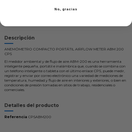
No, gracias
Descripción
ANEMÓMETRO COMPACTO PORTÁTIL AIRFLOW METER ABM 200
CPS
El medidor ambiental y de flujo de aire ABM-200 es una herramienta
inteligente pequeña, portátil e inalámbrica que, cuando se combina con
un teléfono inteligente o tableta con el último enlace CPS, puede medir,
registrar y enviar por correo electrónico una variedad de mediciones de
temperatura, humedad y flujo de aire en interiores y exteriores, o bien en
condiciones de presión tomadas en sitios de trabajo, residenciales o
comerciales.
Detalles del producto
Referencia
CPSABM200