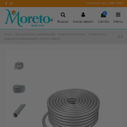
Llamenos +56 2 2881 3845
0
Buscar
Iniciar sesión
Carrito
Menu
Inicio
Accesorios Aire Acondicionado
productos electricos
Conductores
Tubería Flexible Metal/Pvc 20mm X 50mt