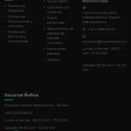
Iniciar sesión
MoretoClima
Política de
Contacte con
Despacho
nosotros
Las Araucarias 2540,
Política de
Independencia, Región
Datos
Devoluciones y
Metropolitana
personales
Cambios
Seguimiento de
+56 2 2881 3845
Política de
pedidos de
Términos y
clientes
Condiciones
contacto@moretoclima.cl
invitados
Lunes a Viernes 08:30
Historial de
AM – 17:30 PM
pedidos
Tiendas
Sábado 08:30 AM – 14:00
PM
Sucursal Ñuñoa
Eduardo Castillo Velasco 5444. Ñuñoa
+56 9 3205 8803
Lunes a Viernes 08:30 AM – 17:30 PM
Sábado 08:30 AM – 14:00 PM