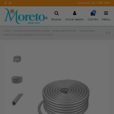
Llamenos +56 2 2881 3845
0
Buscar
Iniciar sesión
Carrito
Menu
Inicio
Accesorios Aire Acondicionado
productos electricos
Conductores
Tubería Flexible Metal/Pvc 25mm X 50mt