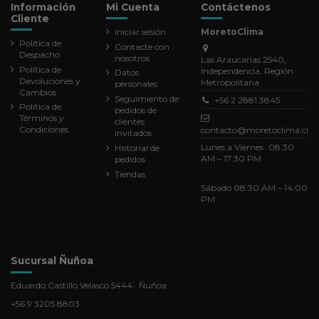
Información
Mi Cuenta
Contáctenos
Cliente
Iniciar sesión
MoretoClima
Política de
Contacte con
Despacho
nosotros
Las Araucarias 2540,
Política de
Independencia, Región
Datos
Devoluciones y
Metropolitana
personales
Cambios
Seguimiento de
+56 2 2881 3845
Política de
pedidos de
Términos y
clientes
Condiciones
contacto@moretoclima.cl
invitados
Lunes a Viernes 08:30
Historial de
AM – 17:30 PM
pedidos
Tiendas
Sábado 08:30 AM – 14:00
PM
Sucursal Ñuñoa
Eduardo Castillo Velasco 5444. Ñuñoa
+56 9 3205 8803