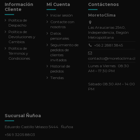
Información
Mi Cuenta
Contáctenos
Cliente
Iniciar sesión
MoretoClima
Política de
Contacte con
Despacho
nosotros
Las Araucarias 2540,
Política de
Independencia, Región
Datos
Devoluciones y
Metropolitana
personales
Cambios
Seguimiento de
+56 2 2881 3845
Política de
pedidos de
Términos y
clientes
Condiciones
contacto@moretoclima.cl
invitados
Lunes a Viernes 08:30
Historial de
AM – 17:30 PM
pedidos
Tiendas
Sábado 08:30 AM – 14:00
PM
Sucursal Ñuñoa
Eduardo Castillo Velasco 5444. Ñuñoa
+56 9 3205 8803