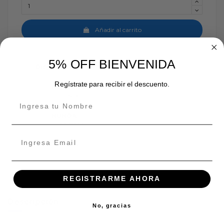
Añadir al carrito
5% OFF BIENVENIDA
Disponibilidad de tienda
Regístrate para recibir el descuento.
INDEPENDENCIA
En stock:
ÑUÑOA
En stock:
En stock:
REGISTRARME AHORA
Descripción
No, gracias