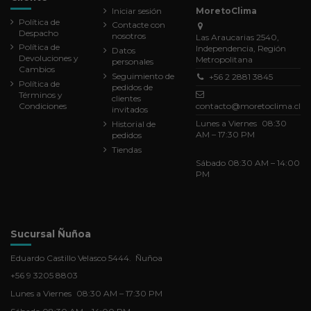
Iniciar sesión
MoretoClima
Política de
Contacte con
Despacho
nosotros
Las Araucarias 2540,
Política de
Independencia, Región
Datos
Devoluciones y
Metropolitana
personales
Cambios
Seguimiento de
+56 2 2881 3845
Política de
pedidos de
Términos y
clientes
Condiciones
contacto@moretoclima.cl
invitados
Lunes a Viernes 08:30
Historial de
AM – 17:30 PM
pedidos
Tiendas
Sábado 08:30 AM – 14:00
PM
Sucursal Ñuñoa
Eduardo Castillo Velasco 5444. Ñuñoa
+56 9 3205 8803
Lunes a Viernes 08:30 AM – 17:30 PM