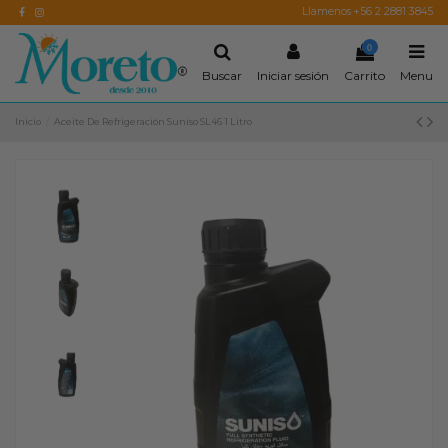
Llamenos +56 2 2881 3845
0
Buscar
Iniciar sesión
Carrito
Menu
Inicio
Aceite De Refrigeración Suniso SL46 1 Litro