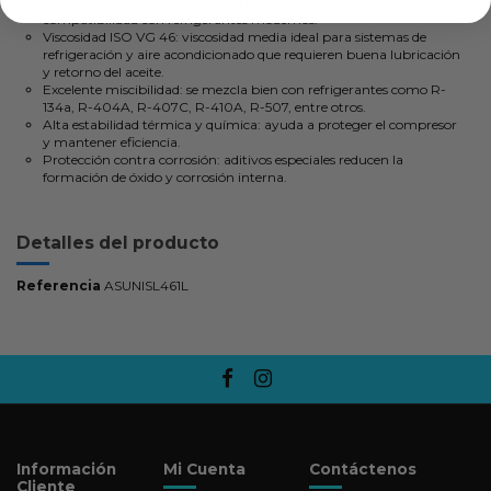
Base sintética POE (Polyol Ester): aceite 100 % sintético con gran
compatibilidad con refrigerantes modernos.
Viscosidad ISO VG 46: viscosidad media ideal para sistemas de
refrigeración y aire acondicionado que requieren buena lubricación
y retorno del aceite.
Excelente miscibilidad: se mezcla bien con refrigerantes como R-
134a, R-404A, R-407C, R-410A, R-507, entre otros.
Alta estabilidad térmica y química: ayuda a proteger el compresor
y mantener eficiencia.
Protección contra corrosión: aditivos especiales reducen la
formación de óxido y corrosión interna.
Detalles del producto
Referencia
ASUNISL461L
Información
Mi Cuenta
Contáctenos
Cliente