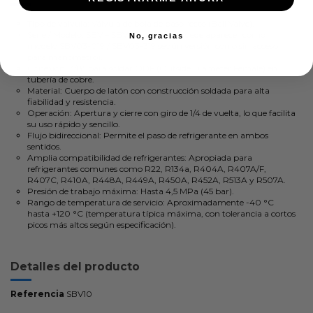
Tipo de válvula: Válvula de bola de paso recto (Ball Valve).
Serie / Modelo: SBV – SBV10 (también puede aparecer como
No, gracias
modelo SBV03-019 / SBV03-319 según versión con o sin acceso
para manómetro).
Conexión: 3/8" para soldar ODF (Outside Diameter Female) en
tubería de cobre.
Material: Cuerpo de latón con construcción soldada para alta
fiabilidad y resistencia.
Operación: Apertura y cierre con giro de 1/4 de vuelta, lo que facilita
su uso rápido y sencillo.
Flujo bidireccional: Permite el paso de refrigerante en ambos
sentidos.
Amplia compatibilidad de refrigerantes: Apropiada para
refrigerantes comunes como R22, R134a, R404A, R407A/F,
R407C, R410A, R448A, R449A, R450A, R452A, R513A y R507A.
Presión de trabajo máxima: Hasta 4,5 MPa (45 bar).
Rango de temperatura de servicio: Aproximadamente -40 °C
hasta +120 °C (temperatura típica máxima, con tolerancia a cortos
picos más altos según especificación).
Detalles del producto
Referencia
SBV10