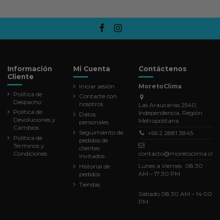
Información
Mi Cuenta
Contáctenos
Cliente
Iniciar sesión
MoretoClima
Política de
Contacte con
Despacho
nosotros
Las Araucarias 2540,
Política de
Independencia, Región
Datos
Devoluciones y
Metropolitana
personales
Cambios
Seguimiento de
+56 2 2881 3845
Política de
pedidos de
Términos y
clientes
Condiciones
contacto@moretoclima.cl
invitados
Lunes a Viernes 08:30
Historial de
AM – 17:30 PM
pedidos
Tiendas
Sábado 08:30 AM – 14:00
PM