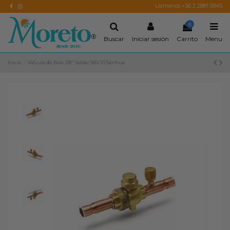
Llamenos +56 2 2881 3845
0
Buscar
Iniciar sesión
Carrito
Menu
Inicio
Válvula de Bola 3/8" Soldar SBV10 Sanhua