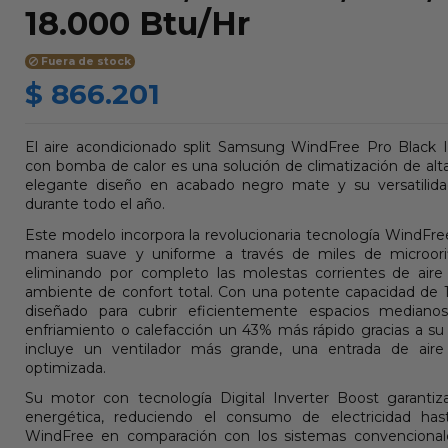
18.000 Btu/Hr
Fuera de stock
$ 866.201
El aire acondicionado split Samsung WindFree Pro Black 
con bomba de calor es una solución de climatización de al
elegante diseño en acabado negro mate y su versatilidad
durante todo el año.
Este modelo incorpora la revolucionaria tecnología WindFree,
manera suave y uniforme a través de miles de microorifi
eliminando por completo las molestas corrientes de aire
ambiente de confort total. Con una potente capacidad de 
diseñado para cubrir eficientemente espacios mediano
enfriamiento o calefacción un 43% más rápido gracias a su
incluye un ventilador más grande, una entrada de air
optimizada.
Su motor con tecnología Digital Inverter Boost garantiz
energética, reduciendo el consumo de electricidad 
WindFree en comparación con los sistemas convencional