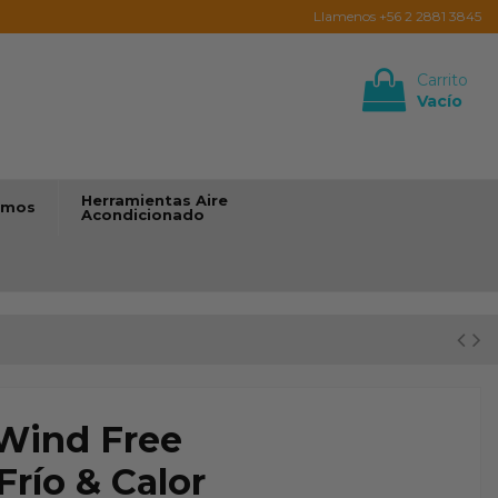
Llamenos +56 2 2881 3845
Carrito
Vacío
Iniciar sesión
Herramientas Aire
umos
Acondicionado
 Wind Free
 Frío & Calor