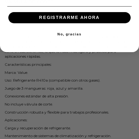
VALVULA DE CORTE
El juego de mangueras Value para R410 está diseñado para trabajos de
carga y mantenimiento en sistemas de aire acondicionado y
REGISTRARME AHORA
refrigeración. Incluye tres mangueras flexibles de alta resistencia (roja,
azul y amarilla), con conexiones universales que aseguran un acople
firme y seguro a los equipos de servicio.
No, gracias
Estas mangueras están fabricadas con materiales reforzados que
soportan la presión de trabajo de los gases refrigerantes, garantizando
durabilidad y precisión en cada uso. Este modelo no incluye válvula de
corte en sus extremos, lo que lo hace más ligero y práctico para
aplicaciones rápidas.
Características principales:
Marca: Value.
Uso: Refrigerante R410a (compatible con otros gases).
Juego de 3 mangueras: roja, azul y amarilla.
Conexiones estándar de alta presión.
No incluye válvula de corte.
Construcción robusta y flexible para trabajos profesionales.
Aplicaciones:
Carga y recuperación de refrigerante.
Mantenimiento de sistemas de climatización y refrigeración.