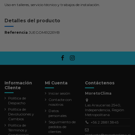
Uso en talleres, servicio técnico y trabajos de instalación.
Detalles del producto
Referencia
JUEGOMR22RYB
Información
Mi Cuenta
Contáctenos
Cliente
Iniciar sesión
MoretoClima
Política de
Contacte con
Despacho
nosotros
Las Araucarias 2540,
Política de
Independencia, Región
Datos
Devoluciones y
Metropolitana
personales
Cambios
Seguimiento de
+56 2 2881 3845
Política de
pedidos de
Términos y
clientes
Condiciones
contacto@moretoclima.cl