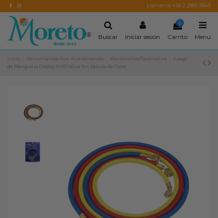
Llamenos +56 2 2881 3845
0
Buscar
Iniciar sesión
Carrito
Menu
Inicio
Herramientas Aire Acondicionado
Manómetros/Tacómetros
Juego
de Manguera Display R410 Value Sin Válvula de Corte