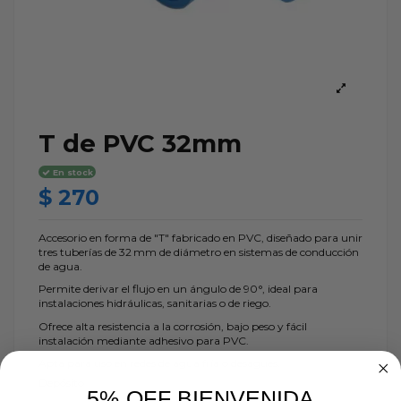
T de PVC 32mm
En stock
$ 270
Accesorio en forma de "T" fabricado en PVC, diseñado para unir
tres tuberías de 32 mm de diámetro en sistemas de conducción
de agua.
Permite derivar el flujo en un ángulo de 90°, ideal para
instalaciones hidráulicas, sanitarias o de riego.
Ofrece alta resistencia a la corrosión, bajo peso y fácil
instalación mediante adhesivo para PVC.
Apta para uso en redes de agua fría o desagües.
Depósito
5% OFF BIENVENIDA