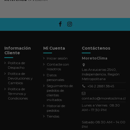
Información
Mi Cuenta
Contáctenos
Cliente
Iniciar sesión
MoretoClima
Política de
Contacte con
Despacho
nosotros
Las Araucarias 2540,
Política de
Independencia, Región
Datos
Devoluciones y
Metropolitana
personales
Cambios
Seguimiento de
+56 2 2881 3845
Política de
pedidos de
Términos y
clientes
Condiciones
contacto@moretoclima.cl
invitados
Lunes a Viernes 08:30
Historial de
AM – 17:30 PM
pedidos
Tiendas
Sábado 08:30 AM – 14:00
PM