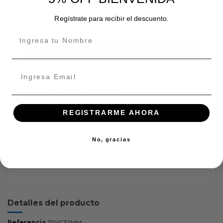
Regístrate para recibir el descuento.
Añadir al carrito
Disponibilidad de tienda
INDEPENDENCIA
REGISTRARME AHORA
En stock:
ÑUÑOA
No, gracias
En stock:
Detalles del producto
Referencia
TPVC32MM