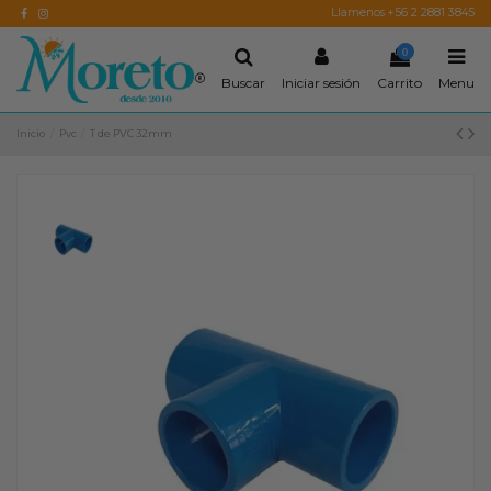
Llamenos +56 2 2881 3845
0
Buscar
Iniciar sesión
Carrito
Menu
Inicio
Pvc
T de PVC 32mm