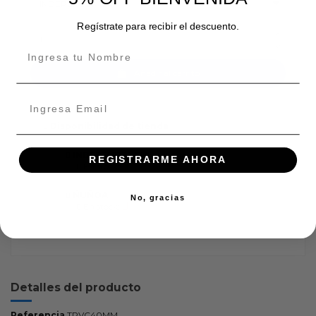
Regístrate para recibir el descuento.
Añadir al carrito
Disponibilidad de tienda
INDEPENDENCIA
REGISTRARME AHORA
En stock:
ÑUÑOA
No, gracias
En stock:
Detalles del producto
Referencia
TPVC40MM