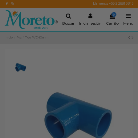
Llamenos +56 2 2881 3845
0
Buscar
Iniciar sesión
Carrito
Menu
Inicio
Pvc
T de PVC 40mm