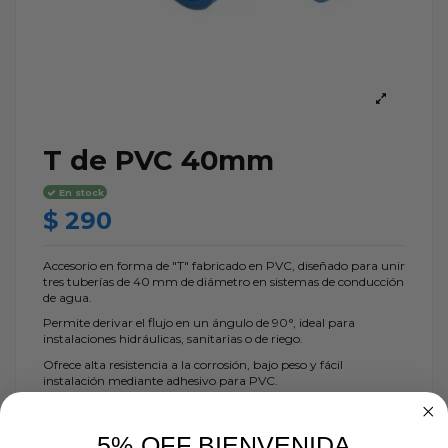
T de PVC 40mm
En stock
$ 290
Accesorio en forma de "T" fabricado en PVC, diseñado para unir
tres tuberías de 40 mm de diámetro en sistemas de conducción
de agua.
Permite derivar el flujo en un ángulo de 90°, ideal para
instalaciones hidráulicas, sanitarias o de riego.
Ofrece alta resistencia a la corrosión, bajo peso y fácil
instalación mediante adhesivo para PVC.
Apta para uso en redes de agua fría o desagües.
Depósito
5% OFF BIENVENIDA