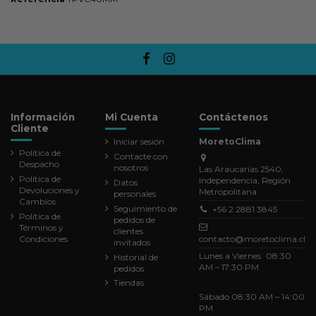
Información
Mi Cuenta
Contáctenos
Cliente
Iniciar sesión
MoretoClima
Política de
Contacte con
Despacho
nosotros
Las Araucarias 2540,
Política de
Independencia, Región
Datos
Devoluciones y
Metropolitana
personales
Cambios
Seguimiento de
+56 2 2881 3845
Política de
pedidos de
Términos y
clientes
Condiciones
contacto@moretoclima.cl
invitados
Lunes a Viernes 08:30
Historial de
AM – 17:30 PM
pedidos
Tiendas
Sábado 08:30 AM – 14:00
PM