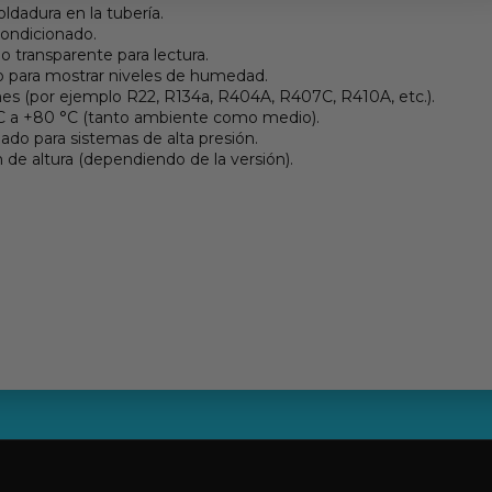
oldadura en la tubería.
acondicionado.
io transparente para lectura.
do para mostrar niveles de humedad.
es (por ejemplo R22, R134a, R404A, R407C, R410A, etc.).
C a +80 °C (tanto ambiente como medio).
ado para sistemas de alta presión.
e altura (dependiendo de la versión).