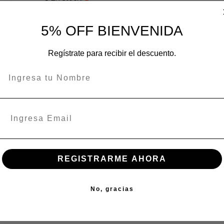
INDEPENDENCIA
5% OFF BIENVENIDA
En stock:
Regístrate para recibir el descuento.
ÑUÑOA
En stock:
REGISTRARME AHORA
No, gracias