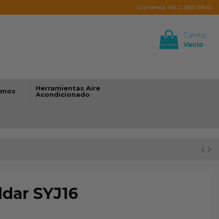
Llamenos +56 2 2881 3845
Carrito
Vacío
Iniciar sesión
Herramientas Aire
umos
Acondicionado
ldar SYJ16