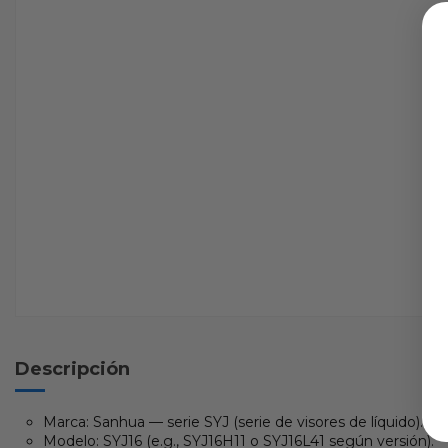
Descripción
Marca: Sanhua — serie SYJ (serie de visores de líquido).
Modelo: SYJ16 (e.g., SYJ16H11 o SYJ16L41 según versión).