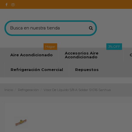
Hogar
3% OFF
Accesorios Aire
Aire Acondicionado
C
Acondicionado
Refrigeración Comercial
Repuestos
Inicio
Refrigeración
Visor De Líquido 5/8 A Soldar SYJ16 Sanhua