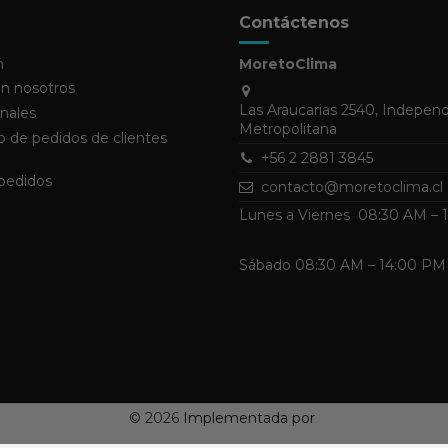
Contáctenos
n
MoretoClima
n nosotros
Las Araucarias 2540, Indepen
nales
Metropolitana
 de pedidos de clientes
+56 2 2881 3845
 pedidos
contacto@moretoclima.cl
Lunes a Viernes 08:30 AM –
Sábado 08:30 AM – 14:00 PM
©
2026
Implementada por